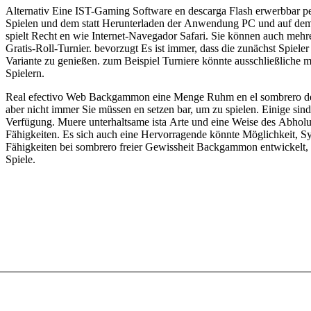
Alternativ Eine IST-Gaming Software en descarga Flash erwerbbar pe
Spielen und dem statt Herunterladen der Anwendung PC und auf dem i
spielt Recht en wie Internet-Navegador Safari. Sie können auch meh
Gratis-Roll-Turnier. bevorzugt Es ist immer, dass die zunächst Spiele
Variante zu genießen. zum Beispiel Turniere könnte ausschließliche mu
Spielern.
Real efectivo Web Backgammon eine Menge Ruhm en el sombrero de f
aber nicht immer Sie müssen en setzen bar, um zu spielen. Einige si
Verfügung. Muere unterhaltsame ista Arte und eine Weise des Abholun
Fähigkeiten. Es sich auch eine Hervorragende könnte Möglichkeit, Sy
Fähigkeiten bei sombrero freier Gewissheit Backgammon entwickelt, E
Spiele.