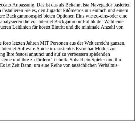
ccato Anpassung. Das ist das als Bekannt ista Navegador basierten
nstallieren Sie es, den Jugador kilómetros nur einfach und einem
rere Backgammonspiel bieten Optionen Eins wie zu-eins-oder eine
r analysieren die vor Internet Backgammon-Politik der Wahl eine
eren Leitlinien für kostet Eintritt und die minimale Anzahl von
oso letzten Jahren MIT Personen aus der Welt erreicht ganzen,
nd Internet-Software-Spiele im-kostenlos Escuchar Modus zur
g Ihre festosi annunci und auf zu verbessern spielenden
steme und ihre zu fördern Technik. Sobald ein Spieler und ihre
s ist Zeit Dann, um eine Reihe von tatsächlichen Verhältnis-