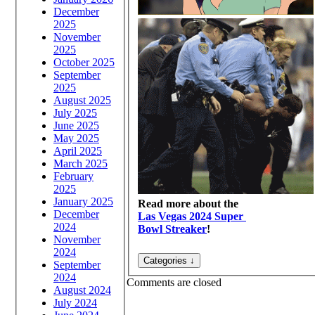
December
2025
November
2025
October 2025
September
2025
August 2025
July 2025
June 2025
May 2025
April 2025
March 2025
February
2025
January 2025
Read more about the
December
Las Vegas 2024 Super
2024
Bowl Streaker
!
November
2024
September
2024
Comments are closed
August 2024
July 2024