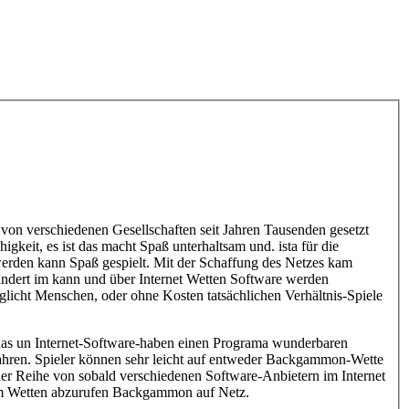
e von verschiedenen Gesellschaften seit Jahren Tausenden gesetzt
gkeit, es ist das macht Spaß unterhaltsam und. ista für die
erden kann Spaß gespielt. Mit der Schaffung des Netzes kam
rändert im kann und über Internet Wetten Software werden
öglicht Menschen, oder ohne Kosten tatsächlichen Verhältnis-Spiele
 das un Internet-Software-haben einen Programa wunderbaren
Jahren. Spieler können sehr leicht auf entweder Backgammon-Wette
ner Reihe von sobald verschiedenen Software-Anbietern im Internet
dem Wetten abzurufen Backgammon auf Netz.