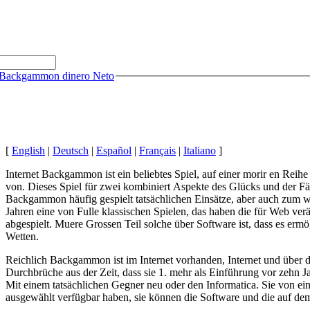
e Backgammon dinero Neto
[
English
|
Deutsch
|
Español
|
Français
|
Italiano
]
Internet Backgammon ist ein beliebtes Spiel, auf einer morir en Reih
von. Dieses Spiel für zwei kombiniert Aspekte des Glücks und der Fähi
Backgammon häufig gespielt tatsächlichen Einsätze, aber auch zum w
Jahren eine von Fulle klassischen Spielen, das haben die für Web ve
abgespielt. Muere Grossen Teil solche über Software ist, dass es erm
Wetten.
Reichlich Backgammon ist im Internet vorhanden, Internet und über
Durchbrüche aus der Zeit, dass sie 1. mehr als Einführung vor zehn 
Mit einem tatsächlichen Gegner neu oder den Informatica. Sie von ei
ausgewählt verfügbar haben, sie können die Software und die auf 