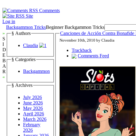
Comments
Site
Log in
Backgammon Tricks
Beginner Backgammon Tricks
»
§ Authors
Canciones de Acción Contra Bonafid
S
November 10th, 2010 by Claudia
I
Claudia
D
Trackback
E
Comments Feed
§ Categories
B
A
Backgammon
R
«
§ Archives
July 2026
June 2026
May 2026
April 2026
March 2026
February
2026
January 2026