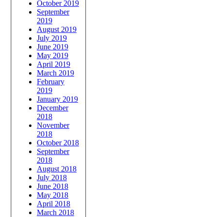
October 2019
September
2019
August 2019
July 2019
June 2019
May 2019
April 2019
March 2019
February
2019
January 2019
December
2018
November
2018
October 2018
September
2018
August 2018
July 2018
June 2018
May 2018
April 2018
March 2018