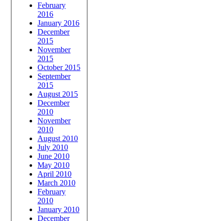
February
2016
January 2016
December
2015
November
2015
October 2015
September
2015
August 2015
December
2010
November
2010
August 2010
July 2010
June 2010
May 2010
April 2010
March 2010
February
2010
January 2010
December