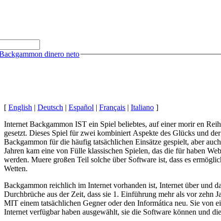
 Backgammon dinero neto
[
English
|
Deutsch
|
Español
|
Français
|
Italiano
]
Internet Backgammon IST ein Spiel beliebtes, auf einer morir en Rei
gesetzt. Dieses Spiel für zwei kombiniert Aspekte des Glücks und der 
Backgammon für die häufig tatsächlichen Einsätze gespielt, aber auc
Jahren kam eine von Fülle klassischen Spielen, das die für haben Web
werden. Muere großen Teil solche über Software ist, dass es ermögli
Wetten.
Backgammon reichlich im Internet vorhanden ist, Internet über und 
Durchbrüche aus der Zeit, dass sie 1. Einführung mehr als vor zehn 
MIT einem tatsächlichen Gegner oder den Informática neu. Sie von e
Internet verfügbar haben ausgewählt, sie die Software können und 