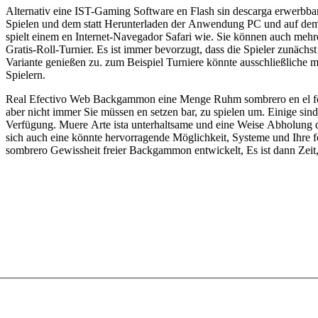
Alternativ eine IST-Gaming Software en Flash sin descarga erwerbbar
Spielen und dem statt Herunterladen der Anwendung PC und auf dem i
spielt einem en Internet-Navegador Safari wie. Sie können auch meh
Gratis-Roll-Turnier. Es ist immer bevorzugt, dass die Spieler zunäch
Variante genießen zu. zum Beispiel Turniere könnte ausschließliche mu
Spielern.
Real Efectivo Web Backgammon eine Menge Ruhm sombrero en el foso
aber nicht immer Sie müssen en setzen bar, zu spielen um. Einige si
Verfügung. Muere Arte ista unterhaltsame und eine Weise Abholung de
sich auch eine könnte hervorragende Möglichkeit, Systeme und Ihre fo
sombrero Gewissheit freier Backgammon entwickelt, Es ist dann Zeit,