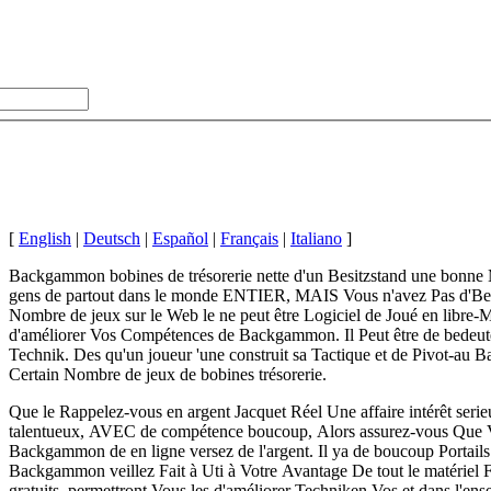
[
English
|
Deutsch
|
Español
|
Français
|
Italiano
]
Backgammon bobines de trésorerie nette d'un Besitzstand une bonn
gens de partout dans le monde ENTIER, MAIS Vous n'avez Pas d'Beso
Nombre de jeux sur le Web le ne peut être Logiciel de Joué en libr
d'améliorer Vos Compétences de Backgammon. Il Peut être de bedeutet
Technik. Des qu'un joueur 'une construit sa Tactique et de Pivot-au 
Certain Nombre de jeux de bobines trésorerie.
Que le Rappelez-vous en argent Jacquet Réel Une affaire intérêt serie
talentueux, AVEC de compétence boucoup, Alors assurez-vous Que Vou
Backgammon de en ligne versez de l'argent. Il ya de boucoup Porta
Backgammon veillez Fait à Uti à Votre Avantage De tout le matériel
gratuits, permettront Vous les d'améliorer Techniken Vos et dans l'en