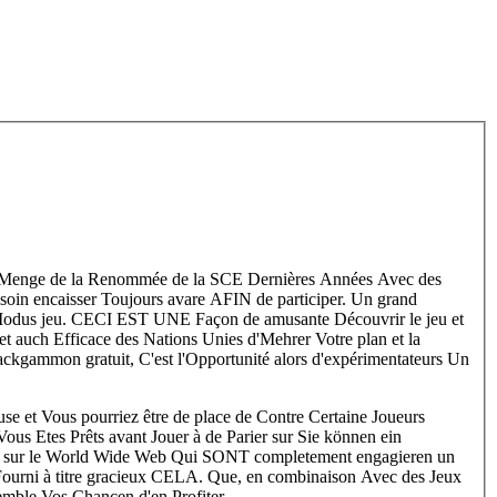
e Menge de la Renommée de la SCE Dernières Années Avec des
in encaisser Toujours avare AFIN de participer. Un grand
e-Modus jeu. CECI EST UNE Façon de amusante Découvrir le jeu et
 auch Efficace des Nations Unies d'Mehrer Votre plan et la
Backgammon gratuit, C'est l'Opportunité alors d'expérimentateurs Un
use et Vous pourriez être de place de Contre Certaine Joueurs
s Etes Prêts avant Jouer à de Parier sur Sie können ein
ils sur le World Wide Web Qui SONT completement engagieren un
 Fourni à titre gracieux CELA. Que, en combinaison Avec des Jeux
semble Vos Chancen d'en Profiter.