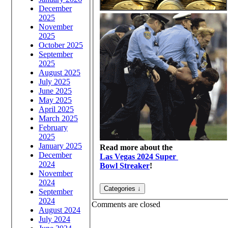
December
2025
November
2025
October 2025
September
2025
August 2025
July 2025
June 2025
May 2025
April 2025
March 2025
February
2025
January 2025
Read more about the
December
Las Vegas 2024 Super
2024
Bowl Streaker
!
November
2024
September
2024
Comments are closed
August 2024
July 2024