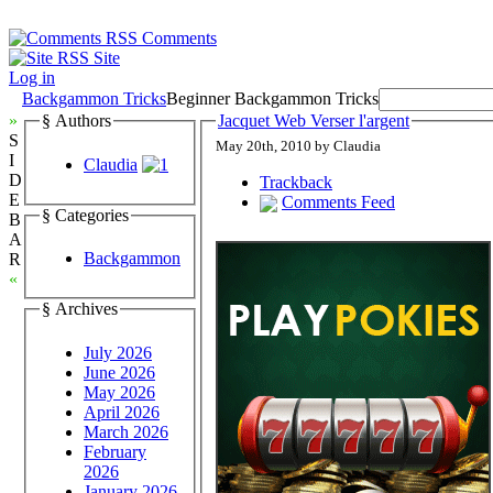
Comments
Site
Log in
Backgammon Tricks
Beginner Backgammon Tricks
»
§ Authors
Jacquet Web Verser l'argent
S
May 20th, 2010 by Claudia
I
Claudia
D
Trackback
E
Comments Feed
§ Categories
B
A
Backgammon
R
«
§ Archives
July 2026
June 2026
May 2026
April 2026
March 2026
February
2026
January 2026